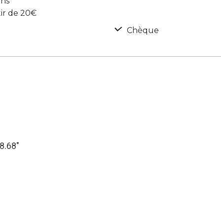
ans
tir de 20€
Chèque
28.68″